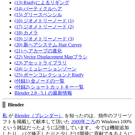
(13) Rigifyによるリギング
(14) パーティクルヘア
(15) グリースペンシル
(16) ジオメトリーノード (1)
(17) ジオメトリーノード (2)
(18) カメラ
(19) ジオメトリーノード (3)
(20) 新ヘアシステム Hair Curves
(21) ヘアカーブの進化
(22) Vector Displacement Mapブラシ
(23) アセットライブラリ
(24) シミュレーションゾーン
(25) ボーンコレクションとRigify
(付録1) 全ノードの一覧
(付録2) ショートカットキー一覧
Blender 2.8 - 5.1 の最新情報
Blender
私
が
Blender（ブレンダー）
を知ったのは、拙作のフリーソ
フトを掲載して献本して頂いた
2000年ごろ
の Windows 100%
という雑誌だったように記憶しています。 今では機能追加
したり、バグ修正したりと少しだけ開発に貢献できるように